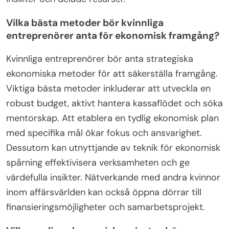
strategier?
Kvinnägda företag kan optimera sina ekonomiska
strategier genom att fokusera på budgetering,
kassaflödeshantering och utnyttja tillgängliga
resurser. Att etablera en tydlig budget hjälper till
att spåra utgifter och intäkter, vilket säkerställer
ekonomisk stabilitet. Effektiv kassaflödeshantering
gör att företag kan förutse brister och fatta
informerade beslut. Dessutom kan utnyttjande av
bidrag och finansiering som specifikt är utformade
för kvinnliga entreprenörer ge avgörande
ekonomiskt stöd. Nätverkande med andra
kvinnägda företag kan också erbjuda värdefulla
insikter och delade resurser.