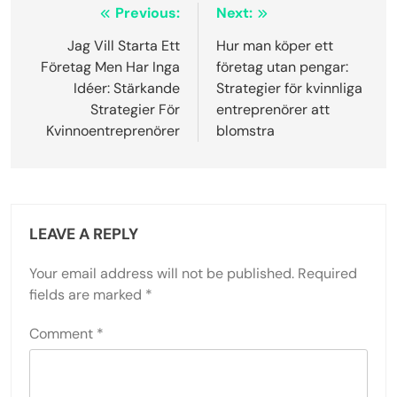
förstå kassaflödeshantering, budgetering och
investeringsmöjligheter. Dessutom kan mentorer
introducera mentees till värdefulla nätverk, vilket
ökar tillgången till finansieringskällor och resurser
som är avgörande för affärstillväxt.
Forskning visar att kvinnor med mentorer är mer
benägna att säkra finansiering och uppnå högre
intäktsökning. Denna relation illustrerar den unika
egenskapen hos mentorskap i att odla ekonomisk
läskunnighet och framgång bland kvinnliga
entreprenörer.
Post
Previous:
Next: