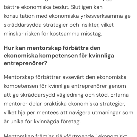
Kvinnägda företag bör undvika vanliga ekonomiska
misstag som att försummas kassaflödeshantering,
undervärdera produkter eller tjänster, misslyckas
med att spåra utgifter och att inte söka
professionell ekonomisk rådgivning. Dessa fel kan
hindra tillväxt och hållbarhet.
Effektiv kassaflödeshantering är avgörande;
företag bör regelbundet övervaka inkomster och
utgifter för att säkerställa likviditet. Undervärdering
kan leda till minskade vinster, så
prissättningsstrategier måste återspegla det värde
som erbjuds. Att spåra utgifter hjälper till att
identifiera onödiga kostnader, vilket möjliggör
bättre ekonomiska beslut. Slutligen kan