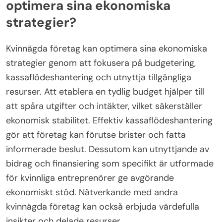
praktikplatser. Dessa program bidrar gemensamt
till att öka den ekonomiska läskunnigheten och ge
kvinnor makt inom affärsvärlden.
Hur kan kvinnägda företag
optimera sina ekonomiska