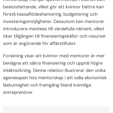
konsultation med ekonomiska yrkesverksamma ge
skräddarsydda strategier och insikter, vilket
minskar risken för kostsamma misstag.
Hur kan mentorskap förbättra den
ekonomiska kompetensen för kvinnliga
entreprenörer?
Mentorskap förbättrar avsevärt den ekonomiska
kompetensen för kvinnliga entreprenörer genom
att ge skräddarsydd vägledning och stöd. Erfarna
mentorer delar praktiska ekonomiska strategier,
vilket hjälper mentees att navigera utmaningar som
är unika för kvinnägda företag.
Mentorskap främjar självförtroende i ekonomiskt
beslutsfattande, vilket gör att kvinnor bättre kan