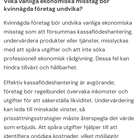
Vilka bästa metoder bör kvinnliga
entreprenörer anta för ekonomisk framgång?
Kvinnliga entreprenörer bör anta strategiska
ekonomiska metoder för att säkerställa framgång.
Viktiga bästa metoder inkluderar att utveckla en
robust budget, aktivt hantera kassaflödet och söka
mentorskap. Att etablera en tydlig ekonomisk plan
med specifika mål ökar fokus och ansvarighet.
Dessutom kan utnyttjande av teknik för ekonomisk
spårning effektivisera verksamheten och ge
värdefulla insikter. Nätverkande med andra kvinnor
inom affärsvärlden kan också öppna dörrar till
finansieringsmöjligheter och samarbetsprojekt.
Vilka vanliga ekonomiska misstag bör
kvinnägda företag undvika?