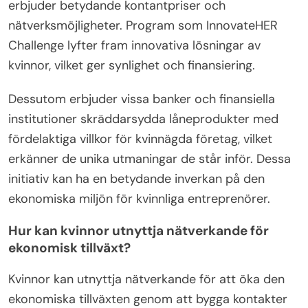
Initiative. Dessutom fokuserar vissa
riskkapitalföretag uteslutande på kvinnoledda
startups, vilket inte bara ger finansiering utan
också mentorskap.
En annan sällsynt möjlighet är deltagande i
kvinnofokuserade affärstävlingar som ofta
erbjuder betydande kontantpriser och
nätverksmöjligheter. Program som InnovateHER
Challenge lyfter fram innovativa lösningar av
kvinnor, vilket ger synlighet och finansiering.
Dessutom erbjuder vissa banker och finansiella
institutioner skräddarsydda låneprodukter med
fördelaktiga villkor för kvinnägda företag, vilket
erkänner de unika utmaningar de står inför. Dessa