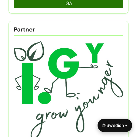
Kvinnliga Entreprenörer
16/07/2025
Upptäck Ett Slumpmässigt Inlägg
Moralisk integritet: Grunden för att stärka
kvinnor inom affärsledarskap och framgång
Bläddra By Category
🌐 Swedish ▾
Gå