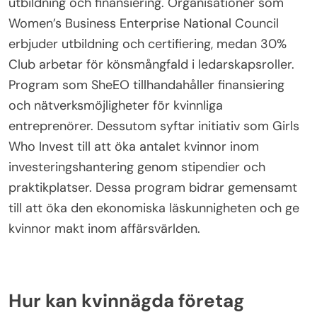
betonar vikten av gemenskap och stöd för att
övervinna ekonomiska hinder.
Vilka specialiserade program finns det för att
stödja kvinnor inom finans?
Flera specialiserade program finns för att stödja
kvinnor inom finans, med fokus på mentorskap,
utbildning och finansiering. Organisationer som
Women’s Business Enterprise National Council
erbjuder utbildning och certifiering, medan 30%
Club arbetar för könsmångfald i ledarskapsroller.
Program som SheEO tillhandahåller finansiering
och nätverksmöjligheter för kvinnliga
entreprenörer. Dessutom syftar initiativ som Girls
Who Invest till att öka antalet kvinnor inom
investeringshantering genom stipendier och