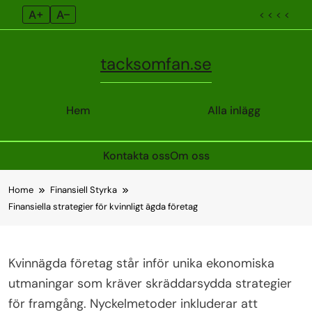
A+
A–
< < < <
tacksomfan.se
Hem
Alla inlägg
Kontakta oss
Om oss
Skip
Home
Finansiell Styrka
to
Finansiella strategier för kvinnligt ägda företag
content
Kvinnägda företag står inför unika ekonomiska
utmaningar som kräver skräddarsydda strategier
för framgång. Nyckelmetoder inkluderar att