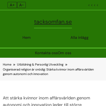
A+
A–
< < < <
tacksomfan.se
Hem
Alla inlägg
Kontakta oss
Om oss
Skip
Home
Utbildning & Personlig Utveckling
to
Organiserad religion är onödig: Stärka kvinnor inom affärsvärlden
content
genom autonomi och innovation
Att stärka kvinnor inom affärsvärlden genom
autonomi och innovation leder till större