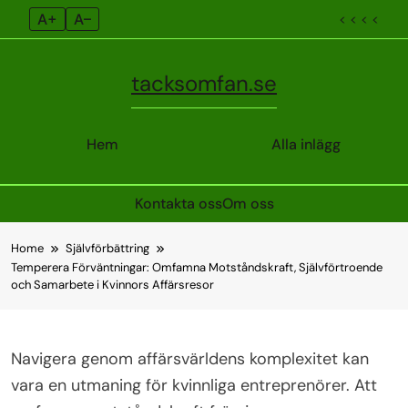
A+
A–
< < < <
tacksomfan.se
Hem
Alla inlägg
Kontakta oss
Om oss
Skip
Home
Självförbättring
to
Temperera Förväntningar: Omfamna Motståndskraft, Självförtroende
content
och Samarbete i Kvinnors Affärsresor
Navigera genom affärsvärldens komplexitet kan
vara en utmaning för kvinnliga entreprenörer. Att