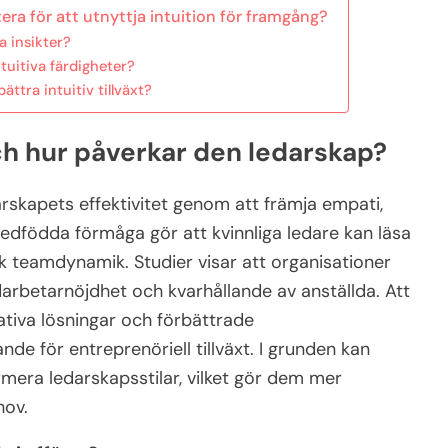
ra för att utnyttja intuition för framgång?
a insikter?
intuitiva färdigheter?
tra intuitiv tillväxt?
och hur påverkar den ledarskap?
arskapets effektivitet genom att främja empati,
dfödda förmåga gör att kvinnliga ledare kan läsa
rk teamdynamik. Studier visar att organisationer
arbetarnöjdhet och kvarhållande av anställda. Att
vativa lösningar och förbättrade
de för entreprenöriell tillväxt. I grunden kan
rmera ledarskapsstilar, vilket gör dem mer
hov.