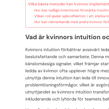
Vilka bästa metoder kan kvinnor implemente
Hur kan tydliga intentioner förstärka intuitiv
Vilken roll spelar självreflektion i att stärka 
Hur kan nätverkande med andra kvinnor förbät
Vad är kvinnors intuition 
Kvinnors intuition förbättrar avsevärt led
beslutsfattande och samarbete. Denna me
känslomässiga signaler, vilket främjar sta
ledda av kvinnor ofta upplever högre med
utnyttja denna intuition kan leda till inno
problemlösningsförmågor, vilket är avgöran
utnyttjandet av kvinnors intuition transfo
inkluderande och lyhörda för teamets be