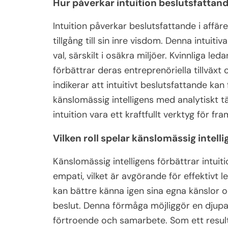
Hur påverkar intuition beslutsfattande
Intuition påverkar beslutsfattande i affär
tillgång till sin inre visdom. Denna intuiti
val, särskilt i osäkra miljöer. Kvinnliga le
förbättrar deras entreprenöriella tillväxt
indikerar att intuitivt beslutsfattande ka
känslomässig intelligens med analytiskt t
intuition vara ett kraftfullt verktyg för f
Vilken roll spelar känslomässig intellig
Känslomässig intelligens förbättrar intui
empati, vilket är avgörande för effektivt
kan bättre känna igen sina egna känslor o
beslut. Denna förmåga möjliggör en djupa
förtroende och samarbete. Som ett resulta