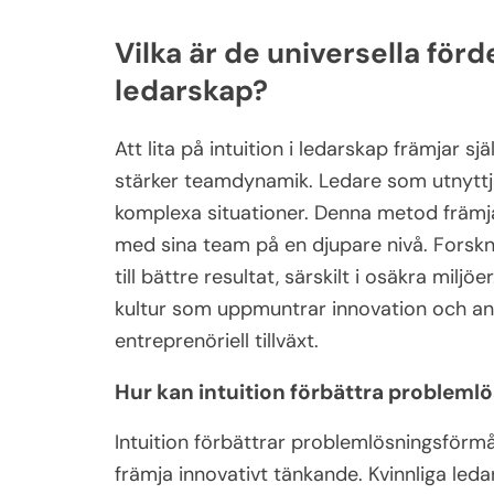
Vilka är de universella förde
ledarskap?
Att lita på intuition i ledarskap främjar s
stärker teamdynamik. Ledare som utnyttjar
komplexa situationer. Denna metod främja
med sina team på en djupare nivå. Forsknin
till bättre resultat, särskilt i osäkra milj
kultur som uppmuntrar innovation och an
entreprenöriell tillväxt.
Hur kan intuition förbättra problem
Intuition förbättrar problemlösningsför
främja innovativt tänkande. Kvinnliga ledare