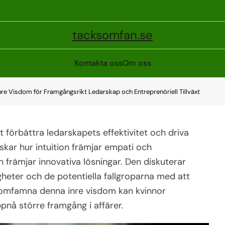
tacksomfan.se
Kontakta oss
Om oss
 Inre Visdom för Framgångsrikt Ledarskap och Entreprenöriell Tillväxt
t förbättra ledarskapets effektivitet och driva
orskar hur intuition främjar empati och
 främjar innovativa lösningar. Den diskuterar
igheter och de potentiella fallgroparna med att
tt omfamna denna inre visdom kan kvinnor
pnå större framgång i affärer.