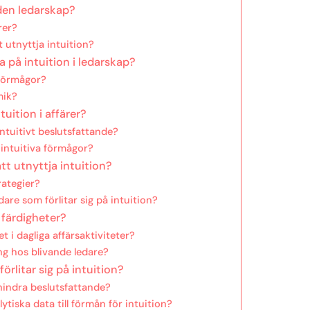
 den ledarskap?
rer?
tt utnyttja intuition?
ta på intuition i ledarskap?
sförmågor?
mik?
tuition i affärer?
ntuitivt beslutsfattande?
 intuitiva förmågor?
tt utnyttja intuition?
rategier?
are som förlitar sig på intuition?
 färdigheter?
 i dagliga affärsaktiviteter?
ng hos blivande ledare?
örlitar sig på intuition?
 hindra beslutsfattande?
lytiska data till förmån för intuition?