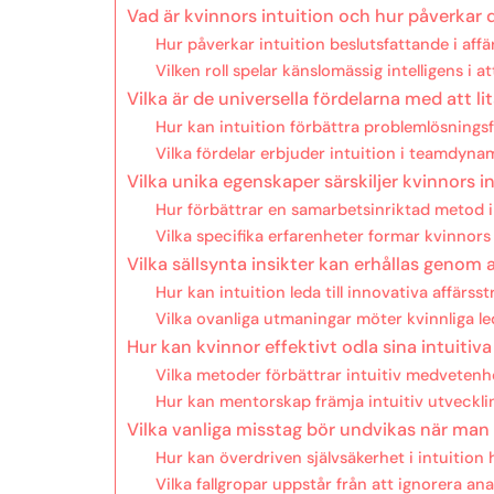
Vad är kvinnors intuition och hur påverkar
Hur påverkar intuition beslutsfattande i affä
Vilken roll spelar känslomässig intelligens i a
Vilka är de universella fördelarna med att li
Hur kan intuition förbättra problemlösning
Vilka fördelar erbjuder intuition i teamdyna
Vilka unika egenskaper särskiljer kvinnors in
Hur förbättrar en samarbetsinriktad metod i
Vilka specifika erfarenheter formar kvinnors
Vilka sällsynta insikter kan erhållas genom a
Hur kan intuition leda till innovativa affärsst
Vilka ovanliga utmaningar möter kvinnliga led
Hur kan kvinnor effektivt odla sina intuitiva
Vilka metoder förbättrar intuitiv medvetenhet
Hur kan mentorskap främja intuitiv utveckli
Vilka vanliga misstag bör undvikas när man f
Hur kan överdriven självsäkerhet i intuition
Vilka fallgropar uppstår från att ignorera ana