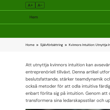
A+
A–
Hem
Skip
Home
Självförbättring
Kvinnors Intuition: Utnyttja
to
content
Att utnyttja kvinnors intuition kan avsevär
entreprenöriell tillväxt. Denna artikel utf
beslutsfattande, stärker teamdynamik och
också metoder för att odla intuitiva färd
enbart förlita sig på intuition. Genom a
transformera sina ledarskapsstilar och up