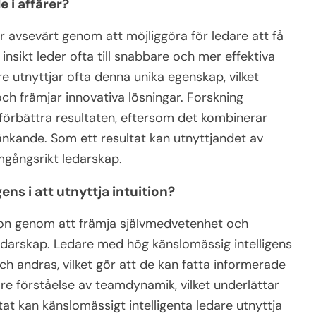
 i affärer?
er avsevärt genom att möjliggöra för ledare att få
va insikt leder ofta till snabbare och mer effektiva
dare utnyttjar ofta denna unika egenskap, vilket
 och främjar innovativa lösningar. Forskning
n förbättra resultaten, eftersom det kombinerar
änkande. Som ett resultat kan utnyttjandet av
ramgångsrikt ledarskap.
ens i att utnyttja intuition?
tion genom att främja självmedvetenhet och
 ledarskap. Ledare med hög känslomässig intelligens
ch andras, vilket gör att de kan fatta informerade
re förståelse av teamdynamik, vilket underlättar
t kan känslomässigt intelligenta ledare utnyttja