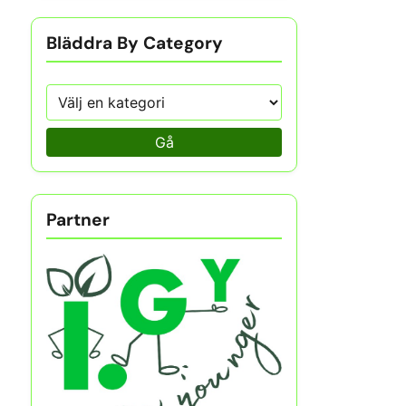
Bläddra By Category
Gå
Partner