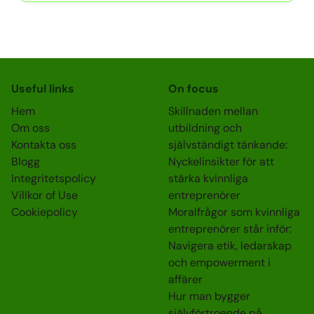
Useful links
On focus
Hem
Skillnaden mellan
Om oss
utbildning och
Kontakta oss
självständigt tänkande:
Blogg
Nyckelinsikter för att
Integritetspolicy
stärka kvinnliga
Villkor of Use
entreprenörer
Cookiepolicy
Moralfrågor som kvinnliga
entreprenörer står inför:
Navigera etik, ledarskap
och empowerment i
affärer
Hur man bygger
självförtroende på