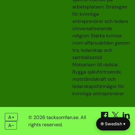
arbetsplatsen: Strategier
för kvinnliga
entreprenörer och ledare
Universaliserande
religion: Stärka kvinnor
inom affärsvärlden genom
tro, ledarskap och
samhällsstöd
Motsatsen till rädsla:
Bygga självförtroende,
motståndskraft och
ledarskapsförmågor för
kvinnliga entreprenörer
A+
© 2026 tacksomfan.se. All
🌐 Swedish ▾
rights reserved.
A–