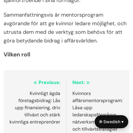
självförtroende i sina förmågor.
Sammanfattningsvis är mentorsprogram
avgörande för att ge kvinnor ledare möjlighet, och
utrusta dem med de verktyg som behövs för att
göra betydande bidrag i affärsvärlden.
Vilken roll
Post
Previous:
Next:
navigation
Kvinnligt ägda
Kvinnors
företagsbidrag: Lås
affärsmentorsprogram:
upp finansiering, driv
Låsa upp
tillväxt och stärk
ledarskapsförmågor,
kvinnliga entreprenörer
nätverksmöjligheter
🌐 Swedish ▾
och tillväxtstrategier