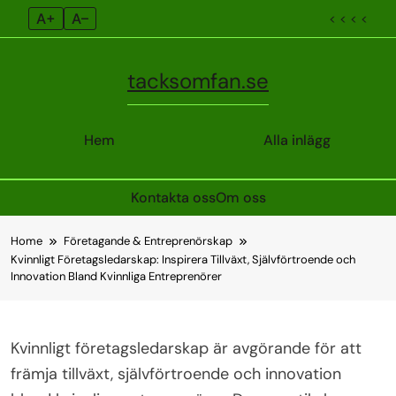
A+
A–
< < < <
tacksomfan.se
Hem
Alla inlägg
Kontakta oss
Om oss
Skip
Home
Företagande & Entreprenörskap
to
Kvinnligt Företagsledarskap: Inspirera Tillväxt, Självförtroende och
content
Innovation Bland Kvinnliga Entreprenörer
Kvinnligt företagsledarskap är avgörande för att
främja tillväxt, självförtroende och innovation