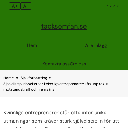
A+
A–
< < < <
tacksomfan.se
Hem
Alla inlägg
Kontakta oss
Om oss
Skip
Home
Självförbättring
to
Självdisciplinböcker för kvinnliga entreprenörer: Lås upp fokus,
content
motståndskraft och framgång
Kvinnliga entreprenörer står ofta inför unika
utmaningar som kräver stark självdisciplin för att