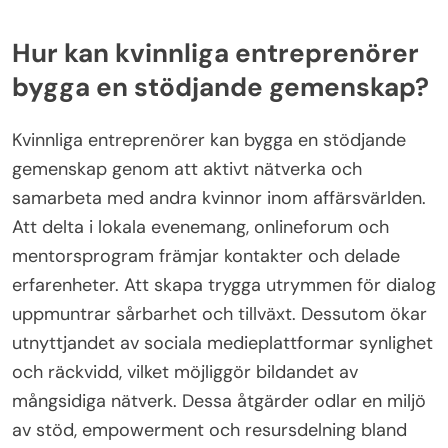
innovativa strategier som att utnyttja teknik,
främja samarbete och prioritera hållbarhet. Till
exempel kan användning av digitala plattformar
öka synlighet och räckvidd. Samarbete med andra
kvinnligt ledda företag kan skapa kraftfulla nätverk
som förstärker påverkan. Dessutom adresserar
fokus på hållbara metoder moderna
konsumentkrav, vilket positionerar kvinnliga
entreprenörer som ledare inom ansvarsfullt
företagande. Att betona unika egenskaper som
emotionell intelligens och anpassningsförmåga kan
ytterligare särskilja deras tillvägagångssätt på
konkurrensutsatta marknader.