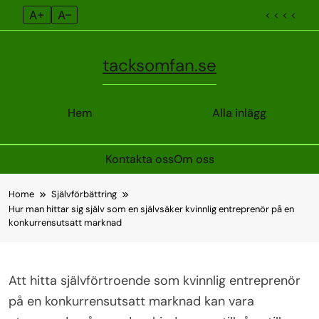
A+
A–
< < < <
tacksomfan.se
Hem
Alla inlägg
Kontakta oss
Om oss
Skip
Home
Självförbättring
to
Hur man hittar sig själv som en självsäker kvinnlig entreprenör på en
content
konkurrensutsatt marknad
Att hitta självförtroende som kvinnlig entreprenör
på en konkurrensutsatt marknad kan vara