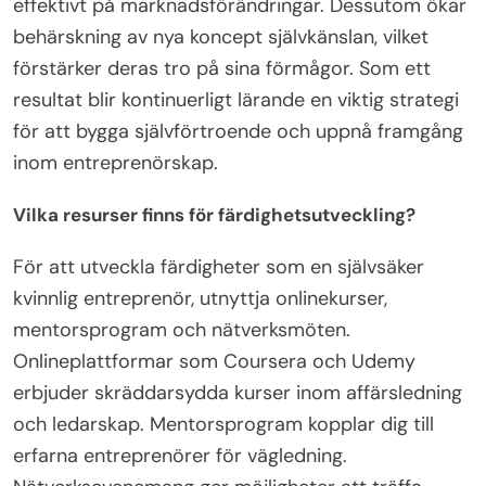
marknader. Som ett resultat kan självsäkra
kvinnliga entreprenörer navigera genom
utmaningar mer effektivt och upprätthålla
motståndskraft i sina affärssträvanden.
Vilken roll spelar kontinuerligt lärande för att
bygga självförtroende?
Kontinuerligt lärande ökar avsevärt
självförtroendet för kvinnliga entreprenörer på
konkurrensutsatta marknader. Genom att skaffa
nya färdigheter och kunskaper känner sig
entreprenörer mer förberedda att hantera
utmaningar. Denna pågående utbildning främjar
anpassningsförmåga, vilket gör att de kan svara
effektivt på marknadsförändringar. Dessutom ökar
behärskning av nya koncept självkänslan, vilket