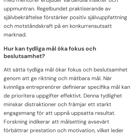
marknaden. Att etablera starka partnerskap kan
förstärka individuella insatser och skapa ett
stödjande nätverk som driver kollektiv tillväxt.
Vilka praktiska steg kan tas för
att förbättra självförtroendet?
För att förbättra självförtroendet kan kvinnliga
entreprenörer ta praktiska steg som att sätta
tydliga mål, söka mentorskap och praktisera
självbekräftelse. Att etablera specifika, uppnåeliga
mål ger riktning och motivation. Att engagera sig
med mentorer erbjuder värdefulla insikter och
uppmuntran. Regelbundet praktiserande av