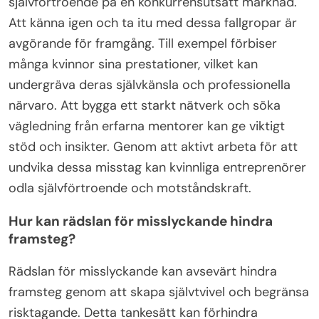
samarbete och stöd. Överväg att gå med i
organisationer som fokuserar på kvinnor inom
affärer för ytterligare resurser och
gemenskapsengagemang.
Vilka vanliga misstag bör
kvinnliga entreprenörer undvika?
Kvinnliga entreprenörer bör undvika vanliga
misstag som att underskatta sitt värde,
försummande av nätverkande och att inte söka
mentorskap. Dessa fel kan hindra tillväxt och
självförtroende på en konkurrensutsatt marknad.
Att känna igen och ta itu med dessa fallgropar är