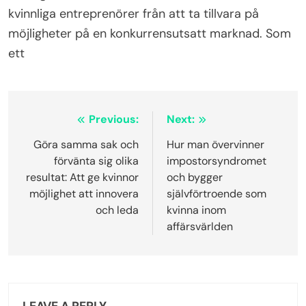
avgörande för framgång. Till exempel förbiser
många kvinnor sina prestationer, vilket kan
undergräva deras självkänsla och professionella
närvaro. Att bygga ett starkt nätverk och söka
vägledning från erfarna mentorer kan ge viktigt
stöd och insikter. Genom att aktivt arbeta för att
undvika dessa misstag kan kvinnliga entreprenörer
odla självförtroende och motståndskraft.
Hur kan rädslan för misslyckande hindra
framsteg?
Rädslan för misslyckande kan avsevärt hindra
framsteg genom att skapa självtvivel och begränsa
risktagande. Detta tankesätt kan förhindra
kvinnliga entreprenörer från att ta tillvara på