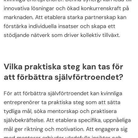
Dessutom förbättrar odling av relationer genom
uppföljningar och personlig kommunikation
nätverksinsatser. Sök efter kvinnoinriktade grupper
för att dela erfarenheter och få insikter. Dessa
strategier främjar självförtroende och positionerar
kvinnor för framgång på konkurrensutsatta
marknader.
Hur kan samarbete leda till gemensam
framgång?
Samarbete främjar gemensam framgång genom
att utnyttja olika styrkor och perspektiv. Det ökar
kreativitet, problemlösning och resursdelning bland
kvinnliga entreprenörer. Denna synergi kan leda till
innovativa lösningar och ökad konkurrenskraft på