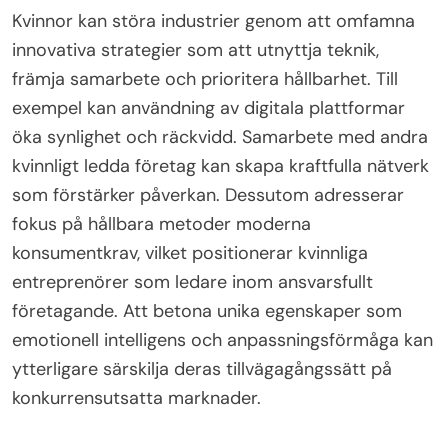
att främja förtroende och lojalitet bland kunder.
När ett varumärke kommunicerar sina verkliga
värderingar och sin mission, resonerar det djupare
med sin publik. Denna koppling kan leda till ökad
kundengagemang och lojalitet. Äkta varumärken
sticker ofta ut på konkurrensutsatta marknader,
eftersom de skapar en unik identitet som särskiljer
dem från konkurrenterna. Som ett resultat är
kunder mer benägna att stödja varumärken som
de uppfattar som genuina och i linje med sina egna
värderingar.
Vilka innovativa tillvägagångssätt kan kvinnor
använda för att störa industrier?
Kvinnor kan störa industrier genom att omfamna