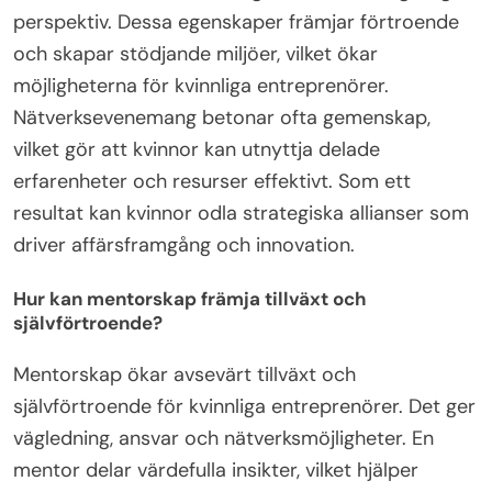
marknader där anpassningsförmåga och
interpersonella färdigheter är avgörande för
framgång.
Vilka nätverksfördelar har kvinnor?
Kvinnor har unika nätverksfördelar som starka
relationer, samarbetsbenägenhet och mångsidiga
perspektiv. Dessa egenskaper främjar förtroende
och skapar stödjande miljöer, vilket ökar
möjligheterna för kvinnliga entreprenörer.
Nätverksevenemang betonar ofta gemenskap,
vilket gör att kvinnor kan utnyttja delade
erfarenheter och resurser effektivt. Som ett
resultat kan kvinnor odla strategiska allianser som
driver affärsframgång och innovation.