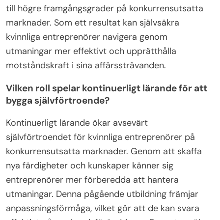
självbekräftelse förstärker positiv självuppfattning
och motståndskraft på en konkurrensutsatt
marknad.
Hur kan tydliga mål öka fokus och
beslutsamhet?
Att sätta tydliga mål ökar fokus och beslutsamhet
genom att ge riktning och mätbara mål. När
kvinnliga entreprenörer definierar specifika mål kan
de prioritera uppgifter effektivt. Denna tydlighet
minskar distraktioner och främjar ett starkt
engagemang för att uppnå uppsatta resultat.
Forskning indikerar att målsetting avsevärt
förbättrar prestation och motivation, vilket leder
till högre framgångsgrader på konkurrensutsatta