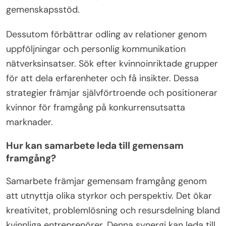
Vilka effektiva nätverksstrategier finns för
kvinnor?
Att bygga ett starkt nätverk är avgörande för
kvinnliga entreprenörer. Effektiva strategier
inkluderar att delta i branschevenemang, utnyttja
sociala medieplattformar och gå med i
professionella organisationer.
Nätverkande på branschevenemang möjliggör
direkta interaktioner med potentiella mentorer och
samarbetspartners. Sociala medier, särskilt
LinkedIn, erbjuder möjligheter att koppla samman
och visa upp expertis. Att gå med i professionella
organisationer ger tillgång till resurser och
gemenskapsstöd.