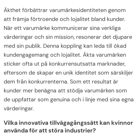
Unika egenskaper som kan särskilja kvinnliga
entreprenörer inkluderar motståndskraft,
anpassningsförmåga och starka
nätverksfärdigheter. Motståndskraft gör att de kan
övervinna utmaningar som är specifika för deras
kön inom affärsvärlden. Anpassningsförmåga gör
att de effektivt kan navigera genom förändrade
marknadsförhållanden. Starka nätverksfärdigheter
främjar värdefulla kontakter som kan leda till
möjligheter och stöd. Dessa egenskaper hjälper
kvinnliga entreprenörer att blomstra på
konkurrensutsatta marknader.
Hur kan äkthet förbättra
varumärkesidentiteten?
Äkthet förbättrar varumärkesidentiteten genom