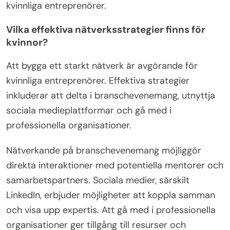
Hur kan kvinnliga entreprenörer
bygga en stödjande gemenskap?
Kvinnliga entreprenörer kan bygga en stödjande
gemenskap genom att aktivt nätverka och
samarbeta med andra kvinnor inom affärsvärlden.
Att delta i lokala evenemang, onlineforum och
mentorsprogram främjar kontakter och delade
erfarenheter. Att skapa trygga utrymmen för dialog
uppmuntrar sårbarhet och tillväxt. Dessutom ökar
utnyttjandet av sociala medieplattformar synlighet
och räckvidd, vilket möjliggör bildandet av
mångsidiga nätverk. Dessa åtgärder odlar en miljö
av stöd, empowerment och resursdelning bland
kvinnliga entreprenörer.