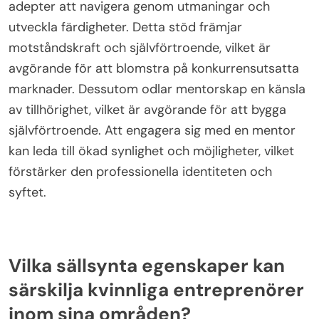
Hur kan mentorskap främja tillväxt och
självförtroende?
Mentorskap ökar avsevärt tillväxt och
självförtroende för kvinnliga entreprenörer. Det ger
vägledning, ansvar och nätverksmöjligheter. En
mentor delar värdefulla insikter, vilket hjälper
adepter att navigera genom utmaningar och
utveckla färdigheter. Detta stöd främjar
motståndskraft och självförtroende, vilket är
avgörande för att blomstra på konkurrensutsatta
marknader. Dessutom odlar mentorskap en känsla
av tillhörighet, vilket är avgörande för att bygga
självförtroende. Att engagera sig med en mentor
kan leda till ökad synlighet och möjligheter, vilket
förstärker den professionella identiteten och