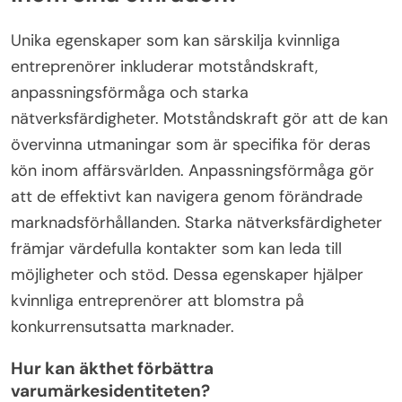
syftet.
Vilka sällsynta egenskaper kan
särskilja kvinnliga entreprenörer
inom sina områden?