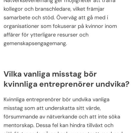
förstärker deras tro på sina förmågor. Som ett
resultat blir kontinuerligt lärande en viktig strategi
för att bygga självförtroende och uppnå framgång
inom entreprenörskap.
Vilka resurser finns för färdighetsutveckling?
För att utveckla färdigheter som en självsäker
kvinnlig entreprenör, utnyttja onlinekurser,
mentorsprogram och nätverksmöten.
Onlineplattformar som Coursera och Udemy
erbjuder skräddarsydda kurser inom affärsledning
och ledarskap. Mentorsprogram kopplar dig till
erfarna entreprenörer för vägledning.
Nätverksevenemang ger möjligheter att träffa
kollegor och branschledare, vilket främjar